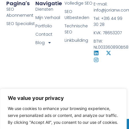
Pagina's
Navigatie
Volledige SEO
E-mail:
SEO
Diensten
info@jorianw.co
SEO
Abonnement
Mijn Verhaal
Uitbesteden
Tel: +316 44 99
SEO Specialist
30 28
Portfolio
Technische
SEO
KVK: 78653207
Contact
Linkbuilding
BTW:
Blog
NL003360890B58
We value your privacy
We use cookies to enhance your browsing experience,
serve personalized ads or content, and analyze our traffic.
© 2026 JorianW | SEO Specialist
By clicking "Accept All", you consent to our use of cookies.