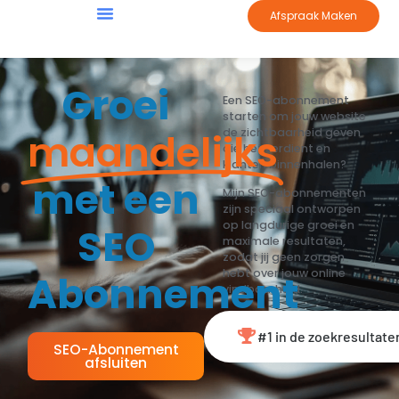
Afspraak Maken
Groei
Een SEO-abonnement
starten om jouw website
maandelijks
de zichtbaarheid geven
die het verdient en
klanten binnenhalen?
met een
Mijn SEO-abonnementen
zijn speciaal ontworpen
op langdurige groei en
SEO
maximale resultaten,
zodat jij geen zorgen
hebt over jouw online
Abonnement
vindbaarheid.
#1 in de zoekresultat
SEO-Abonnement
afsluiten