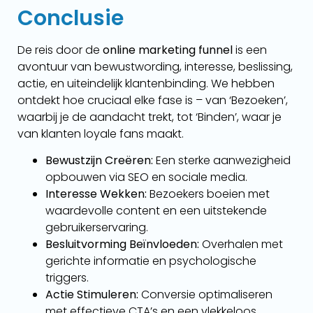
Conclusie
De reis door de
online marketing funnel
is een
avontuur van bewustwording, interesse, beslissing,
actie, en uiteindelijk klantenbinding. We hebben
ontdekt hoe cruciaal elke fase is – van ‘Bezoeken’,
waarbij je de aandacht trekt, tot ‘Binden’, waar je
van klanten loyale fans maakt.
Bewustzijn Creëren:
Een sterke aanwezigheid
opbouwen via SEO en sociale media.
Interesse Wekken:
Bezoekers boeien met
waardevolle content en een uitstekende
gebruikerservaring.
Besluitvorming Beïnvloeden:
Overhalen met
gerichte informatie en psychologische
triggers.
Actie Stimuleren:
Conversie optimaliseren
met effectieve CTA’s en een vlekkeloos